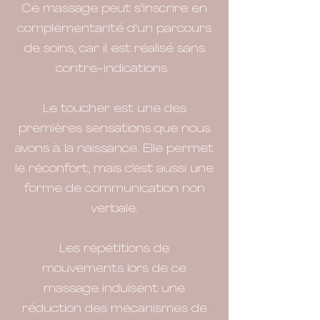
Ce massage peut s'inscrire en
complémentarité d'un parcours
de soins, car il est réalisé sans
contre-indications.
Le toucher est une des
premières sensations que nous
avons à la naissance. Elle permet
le réconfort, mais c'est aussi une
forme de communication non
verbale.
Les
répétitions
de
mouvements
lors de ce
massage induisent une
réduction des mécanismes de