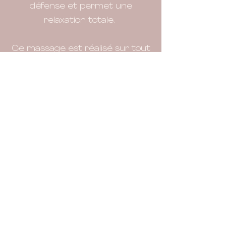
défense et permet une
relaxation totale.
Ce massage est réalisé sur tout
public et idéal pour les
personnes fragiles. Je m'adapte
à vos besoins et votre mobilité.
NB : le massage est réalisé en
sous-vêtements. Aucune
massage nu n'est réalisé, de ce
fait, les demandes déplacées ne
recevront pas
de
réponses de
ma part. Merci pour
votre
compréhension.